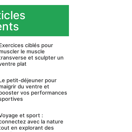
icles
ents
Exercices ciblés pour
muscler le muscle
transverse et sculpter un
ventre plat
Le petit-déjeuner pour
maigrir du ventre et
booster vos performances
sportives
Voyage et sport :
connectez avec la nature
tout en explorant des